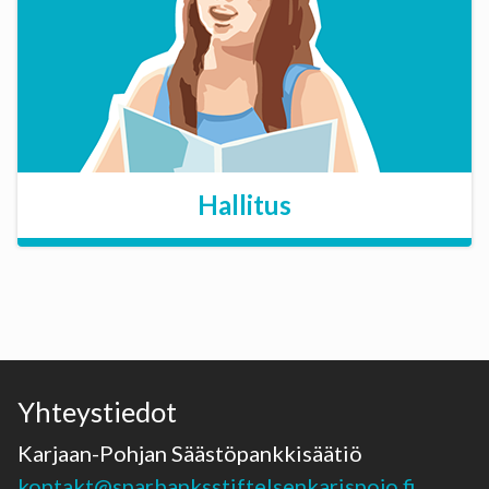
Hallitus
Yhteystiedot
Karjaan-Pohjan Säästöpankkisäätiö
kontakt@sparbanksstiftelsenkarispojo.fi