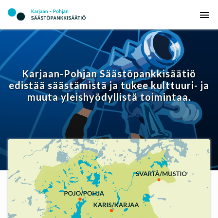
Karjaan-Pohjan Säästöpankkisäätiö
edistää säästämistä ja tukee kulttuuri- ja
muuta yleishyödyllistä toimintaa.